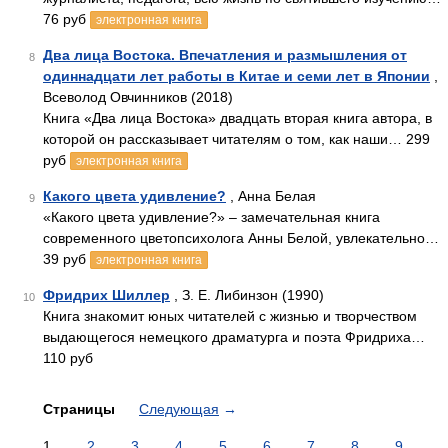
76 руб
электронная книга
Два лица Востока. Впечатления и размышления от
8
одиннадцати лет работы в Китае и семи лет в Японии
,
Всеволод Овчинников (2018)
Книга «Два лица Востока» двадцать вторая книга автора, в
которой он рассказывает читателям о том, как наши… 299
руб
электронная книга
Какого цвета удивление?
, Анна Белая
9
«Какого цвета удивление?» – замечательная книга
современного цветопсихолога Анны Белой, увлекательно…
39 руб
электронная книга
Фридрих Шиллер
, З. Е. Либинзон (1990)
10
Книга знакомит юных читателей с жизнью и творчеством
выдающегося немецкого драматурга и поэта Фридриха…
110 руб
Страницы
Следующая
→
1
2
3
4
5
6
7
8
9