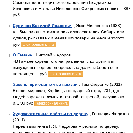
Самобытность творческого дарования Владимира
Ивановича и Натальи Николаевны Смирновых вносит… 387
руб
Суриков Василий Иванович
, Яков Минченков (1933)
4
«…Был ли он потомком лихих завоевателей Сибири или
купцов, рыскавших и менявших товары на меха и золото…
руб
электронная книга
О Гамане
, Николай Федоров
5
«В Гамане корень того направления, с которым мы
вынуждены, вернее, добровольно должны бороться в
настоящее… руб
электронная книга
Законы прикладной эвтаназии
, Тим Скоренко (2011)
6
Вторая мировая, Харбин, легендарный отряд 731, где
людей заражают чумой и газовой гангреной, высушивают
и… 99 руб
электронная книга
Художественные работы по дереву
, Геннадий Федотов
7
(2011)
Перед вами книга Г. Я. Федотова – резчика по дереву,
журналиста, педагога, всю жизнь по святившего изучению…